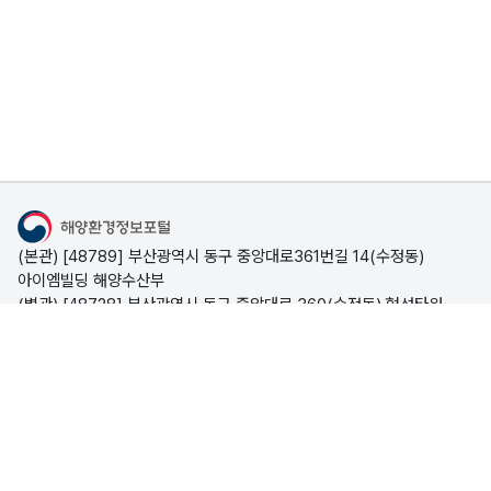
해
양
생
물
3
D
콘
해양환경정보포털
텐
(본관) [48789] 부산광역시 동구 중앙대로361번길 14(수정동)
츠
아이엠빌딩 해양수산부
(별관) [48728] 부산광역시 동구 중앙대로 360(수정동) 협성타워
해양수산부
시스템문의 051-773-5695
(평일 09:00~18:00, 점심시간 12:00~13:00)
포털소개
해
오
국
폐
해양폐기물
양
염
가
기
개인정보처리방침
저작권 정책
이메일무단수집거부
해양폐기물 사업정보,
© Copyright Ministry of Oceans and Fisheries. All rights
폐
퇴
해
물
국가해안쓰레기 조사정보,
reserved.
기
적
안
해