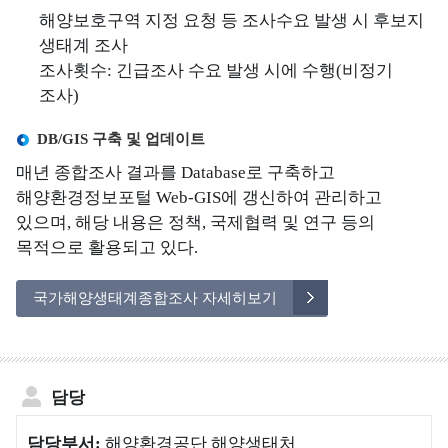
해양보호구역 지정 요청 등 조사수요 발생 시 후보지
해
해
해
한
해양생태&해양보호
생태계 조사
양
양
양
국
조사횟수: 긴급조사 수요 발생 시에 수행(비정기
해양생물, 해양생태,
생
생
보
의
조사)
해양보호구역
물
태
호
갯
정보를 제공합니다.
구
벌
DB/GIS 구축 및 업데이트
해
국
역
세
매년 종합조사 결과를 Database로 구축하고
양
가
계
해양환경정보포털 Web-GIS에 갱신하여 관리하고
보
해
해
자
있으며, 해당 내용은 정책, 국제협력 및 연구 등의
호
양
양
연
목적으로 활용되고 있다.
생
생
보
유
물
태
호
산
국가해양생태계종합조사 자세히보기
계
구
유
종
역
해
합
이
해
조
란
양
담당
사
생
해
물
해
양
담당부서:
해양환경공단 해양생태처