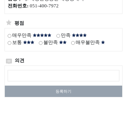
양
보
전화번호:
051-400-7972
해
생
호
양
태
구
생
평점
계
역
태
현
계
갯
매우만족
만족
황
교
벌
보통
불만족
매우불만족
란
생
해
생
태
양
의견
물
계
보
호
괭
국
의견작성
구
생
내
역
이
∙
등록하기
관
모
외
리
자
생
반
태
정
보