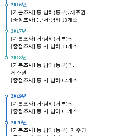
보
역
2016년
가
증
[기본조사]
동·남해(동부), 제주권
지
수
환
기
[중점조사]
동·서·남해 13개소
수
질
경
관
자
관
현
2017년
동
리
황
[기본조사]
서·남해(서부)권
측
해
[중점조사]
동·서·남해 13개소
정
역
2018년
망
시
[기본조사]
동·남해(동부)권,
정
계
제주권
보
열
[중점조사]
동·서·남해 62개소
해
양
2019년
방
[기본조사]
서·남해(서부)권
사
[중점조사]
동·서·남해 61개소
성
물
2020년
질
[기본조사]
동·남해(동부)· 제주권