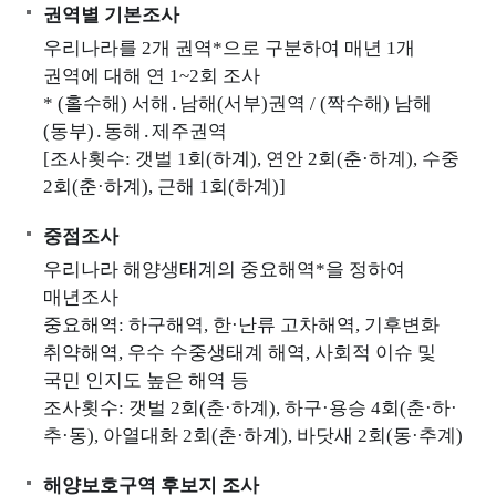
권역별 기본조사
양
우리나라를 2개 권역*으로 구분하여 매년 1개
환
권역에 대해 연 1~2회 조사
경
* (홀수해) 서해․남해(서부)권역 / (짝수해) 남해
정
(동부)․동해․제주권역
보
[조사횟수: 갯벌 1회(하계), 연안 2회(춘·하계), 수중
서
2회(춘·하계), 근해 1회(하계)]
해
안
중점조사
연
우리나라 해양생태계의 중요해역*을 정하여
안
매년조사
환
중요해역: 하구해역, 한·난류 고차해역, 기후변화
경
취약해역, 우수 수중생태계 해역, 사회적 이슈 및
측
국민 인지도 높은 해역 등
정
조사횟수: 갯벌 2회(춘·하계), 하구·용승 4회(춘·하·
망
추·동), 아열대화 2회(춘·하계), 바닷새 2회(동·추계)
해양보호구역 후보지 조사