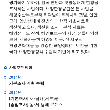
사
Q
평가
하기 위하여, 전국 연안과 갯벌생태계 현황을
소
관
I
조사하는 사업이다. 해양환경공단은 본 사업을
개
리
해
)
해양수산부로부터 위탁받아 우리나라 갯벌, 연안,
해
교
수
근해, 암반생태계 전반의 과학적 기초자료를
역
육
욕
해
생산하고 있다. 생산된 조사ㆍ분석 자료는
소
장
양
고
해양생태도 작성, 해양보호구역 지정, 생물다양성
개
환
환
객
보전, 지속가능한 해양의 이용, 전 지구적
경
환
경
의
환경변화대응 등 건강한 해양생태계 보전을 위한
정
경
기
소
국가 해양환경정책 수립의 기반이 되고 있다.
보
보
준
리
전
소
해
공
사업추진 방향
해
개
양
지
역
환
연
2014년
및
경
특
도
기본조사 계획 수립
일
측
별
별
정
2015년
정
관
수
관
[기본조사]
서·남해(서부)권
망
리
질
리
[중점조사]
동·서·남해 12개소
정
해
평
인