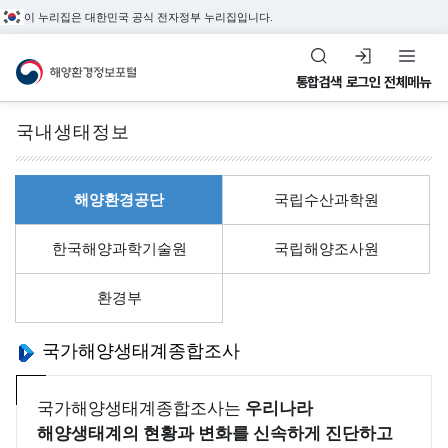
이 누리집은 대한민국 공식 전자정부 누리집입니다.
해양환경정보포털
통합검색
로그인
전체메뉴
국내생태정보
전체메뉴
해양환경공단
국립수산과학원
해
수
환
정
해양관측&정도관리
한국해양과학기술원
국립해양조사원
양
질
경
도
해양환경 관측정보,
환
평
관
관
환경부
환경관리해역, 정도관리
경
가
리
리
정보를 제공합니다.
관
지
해
국가해양생태계종합조사
정
측
수
역
도
&
(
국가해양생태계종합조사는
우리나라
관
환
조
W
해양생태계의 현황과 변화를 신속하게 진단하고
리
경