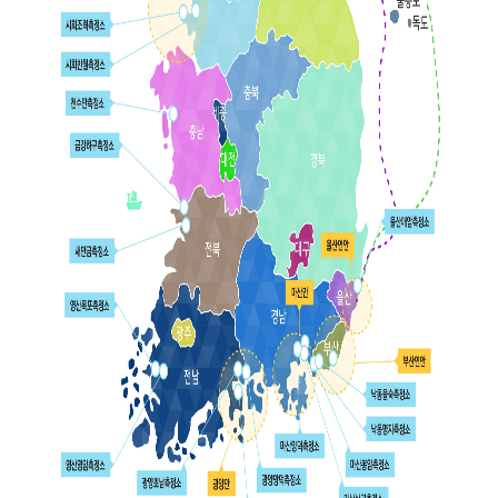
보
역
가
증
지
수
환
기
수
질
경
관
자
관
현
동
리
황
측
해
정
역
망
시
정
계
보
열
해
양
방
사
성
물
질