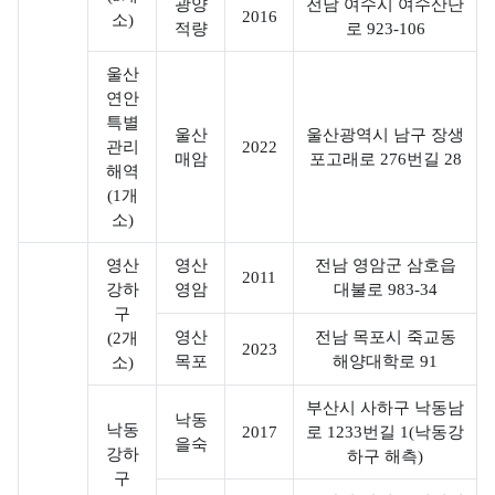
광양
전남 여수시 여수산단
2016
소)
해
해
해
한
적량
로 923-106
해양생태&해양보호
양
양
양
국
울산
해양생물, 해양생태,
생
생
보
의
연안
해양보호구역
물
태
호
갯
특별
울산
울산광역시 남구 장생
정보를 제공합니다.
관리
2022
구
벌
매암
포고래로 276번길 28
해
국
해역
역
세
(1개
양
가
계
소)
보
해
해
자
호
양
양
영산
영산
전남 영암군 삼호읍
연
2011
생
생
보
강하
영암
대불로 983-34
유
물
태
호
구
산
계
영산
전남 목포시 죽교동
(2개
구
유
2023
목포
해양대학로 91
소)
종
역
해
합
이
해
부산시 사하구 낙동남
조
낙동
란
양
낙동
2017
로 1233번길 1(낙동강
을숙
사
강하
생
하구 해측)
해
구
물
해
양