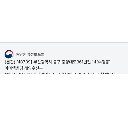
해
양
폐
기
물
교
육
자
해양환경정보포털
료
(본관) [48789] 부산광역시 동구 중앙대로361번길 14(수정동)
해
아이엠빌딩 해양수산부
양
(별관) [48728] 부산광역시 동구 중앙대로 360(수정동) 협성타워
해양수산부
폐
시스템문의 051-773-5695
(평일 09:00~18:00, 점심시간 12:00~13:00)
기
포털소개
물
관
개인정보처리방침
저작권 정책
이메일무단수집거부
리
© Copyright Ministry of Oceans and Fisheries. All rights
위
reserved.
원
해양수산부