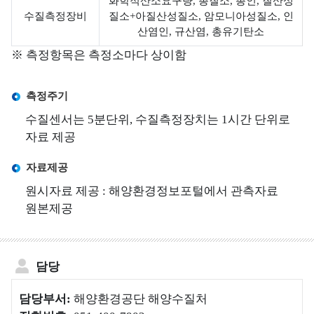
화학적산소요구량, 총질소, 총인, 질산성
폐기물 해양배출
물
물
쓰
양
수질측정장비
질소+아질산성질소, 암모니아성질소, 인
정보를 제공합니다.
수
정
레
배
산염인, 규산염, 총유기탄소
거
화
기
출
※ 측정항목은 측정소마다 상이함
˙
해
해
조
측정주기
안
양
사
쓰
배
수질센서는 5분단위, 수질측정장치는 1시간 단위로
레
출
자료 제공
해
기
제
양
자료제공
모
도
폐
니
소
원시자료 제공 : 해양환경정보포털에서 관측자료
기
터
개
원본제공
물
링
바
폐
소
로
기
개
알
물
담당
기
해
전
안
자
담당부서:
해양환경공단 해양수질처
해