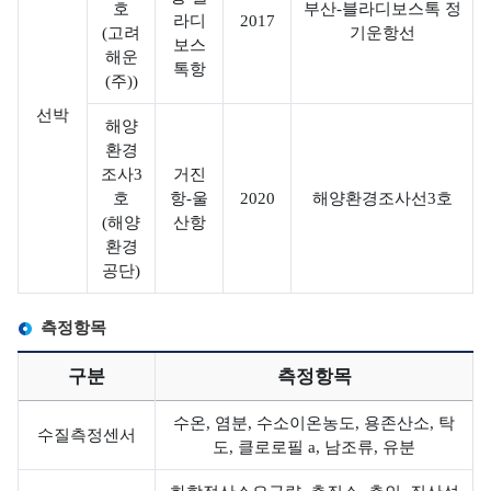
호
부산-블라디보스톡 정
라디
2017
해
(고려
기운항선
보스
해운
양
톡항
(주))
생
선박
물
해양
환경
3
조사3
거진
D
호
항-울
2020
해양환경조사선3호
콘
(해양
산항
텐
환경
츠
공단)
측정항목
구분
측정항목
해
오
국
폐
해양폐기물
측정항목 목록
양
염
가
기
수온, 염분, 수소이온농도, 용존산소, 탁
수질측정센서
해양폐기물 사업정보,
도, 클로로필 a, 남조류, 유분
폐
퇴
해
물
국가해안쓰레기 조사정보,
기
적
안
해