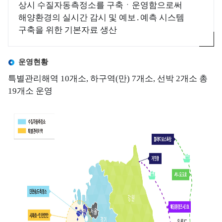
사
Q
상시 수질자동측정소를 구축ㆍ운영함으로써
소
관
I
해양환경의 실시간 감시 및 예보․예측 시스템
개
리
해
)
구축을 위한 기본자료 생산
해
교
수
역
육
욕
해
소
운영현황
장
양
고
개
환
환
객
특별관리해역 10개소, 하구역(만) 7개소, 선박 2개소 총
경
환
경
의
19개소 운영
정
경
기
소
보
보
준
리
전
소
해
공
해
개
양
지
역
환
연
및
경
특
도
일
측
별
별
정
정
관
수
관
망
리
질
리
정
해
평
인