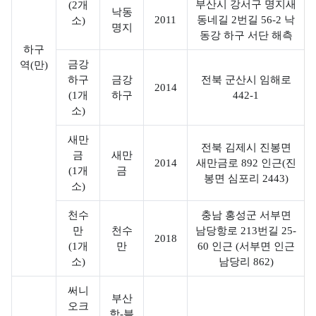
부산시 강서구 명지새
(2개
양
낙동
보
해
2011
동네길 2번길 56-2 낙
소)
명지
생
호
양
동강 하구 서단 해측
태
구
하구
생
계
금강
역(만)
역
태
하구
금강
전북 군산시 임해로
현
계
갯
2014
(1개
하구
442-1
황
교
벌
소)
란
생
해
생
태
새만
양
전북 김제시 진봉면
금
새만
물
계
보
2014
새만금로 892 인근(진
(1개
금
호
봉면 심포리 2443)
괭
국
소)
구
생
내
역
천수
이
충남 홍성군 서부면
∙
관
만
천수
남당항로 213번길 25-
모
외
2018
(1개
만
60 인근 (서부면 인근
리
자
생
소)
남당리 862)
반
태
정
써니
부산
보
오크
항-블