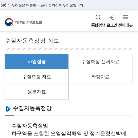
이 누리집은 대한민국 공식 전자정부 누리집입니다.
해양환경정보포털
통합검색
로그인
전체메뉴
수질자동측정망 정보
전체메뉴
사업설명
수질측정 센서자료
해
수
환
정
해양관측&정도관리
수질측정 자료
확정자료
양
질
경
도
해양환경 관측정보,
환
평
관
관
원본자료
환경관리해역, 정도관리
경
가
리
리
정보를 제공합니다.
관
지
해
수질자동측정망
정
측
수
역
도
&
(
수질자동측정망
관
환
조
W
하구역을 포함한 오염심각해역 및 정기운항선박에
리
경