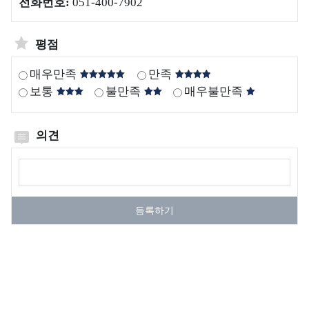
쓰
인
전화번호:
051-400-7902
양
레
계
폐
기
기
평점
모
물
니
매우만족
만족
관
터
보통
불만족
매우불만족
리
링
센
통
터
의견
계
해
양
의견작성
폐
기
등록하기
물
사
업
정
보