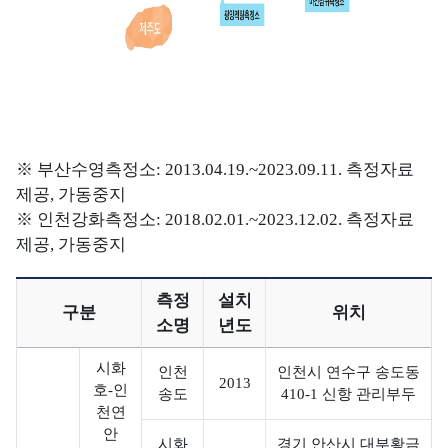
조
사
정
보
해
양
대
※ 부산수영측정소: 2013.04.19.~2023.09.11. 측정자료
기
제공, 가동중지
질
※ 인천강화측정소: 2018.02.01.~2023.12.02. 측정자료
측
제공, 가동중지
정
정
측정
설치
구분
보
위치
소명
년도
유
해양수질측정소 목록
시화
관
인천
인천시 연수구 송도동
2013
호-인
송도
410-1 신항 관리부두
기
천연
관
안
시화
경기 안산시 대부황금
해