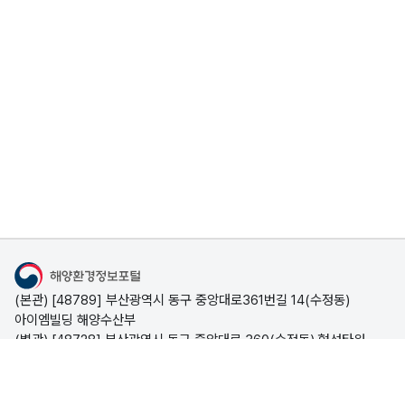
조
따라 다른 인터넷 사이트에 게재하는 경우에도
사
단순한 오류 정정 이외에 내용의 무단변경을
정
금지하며, 이를 위반할 때에는 형사 처벌을 받을 수
보
있습니다.
해
양
6. 사전 허락 없이 자동화된 수단(매크로, 스크래핑
등)을 이용하여 해양환경정보포털 에 로그인을
대
시도하거나 로그인하는 행위(인증정보를 이용하여
기
로그인 후 개인정보를 수집하는 행위를 포함), IP를
질
지속적으로 변경하며 해양환경정보포털 에
측
접속하거나 캡챠(CAPTCHA)를 외부 솔루션 등을
정
통해 우회하거나 무력화하는 행위 등을
정
해양환경정보포털
시도하여서는 아니 됩니다.
보
(본관) [48789] 부산광역시 동구 중앙대로361번길 14(수정동)
유
아이엠빌딩 해양수산부
부칙 (시행일) 본 약관은 2019 년 12월 30일부터
관
(별관) [48728] 부산광역시 동구 중앙대로 360(수정동) 협성타워
시행됩니다.
기
해양수산부
관
시스템문의 051-773-5695
(평일 09:00~18:00, 점심시간 12:00~13:00)
포털소개
해