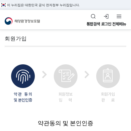
이 누리집은 대한민국 공식 전자정부 누리집입니다.
해양환경정보포털
통합검색
로그인
전체메뉴
회원가입
전체메뉴
해
수
환
정
해양관측&정도관리
양
질
경
도
해양환경 관측정보,
환
평
관
관
환경관리해역, 정도관리
경
가
리
리
약 관 동 의
회원정보
회원가입
정보를 제공합니다.
및 본인인증
입 력
관
지
완 료
해
정
측
수
역
도
&
(
관
환
약관동의 및 본인인증
조
W
리
경