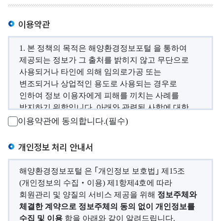
사
Q
소
관
I
개
리
이용약관
해
)
해
교
수
역
1. 본 정책의 목적은 해양환경정보포털 을 통하여
육
욕
해
소
제공되는 정보가 그 출처를 밝히지 않고 무단으로
장
양
고
개
사용되거나 타인에 의해 임의로가공 또는
환
환
객
변조되거나 상업적인 용도로 사용되는 경우로
경
환
경
의
인하여 정보 이용자에게 피해를 끼치는 사례를
정
경
기
소
방지하기 위함입니다. 아래와 관련된 사항에 대한
보
보
준
리
보다 자세한 사항은 해양수산부 해양환경정책과 /
이용약관에 동의합니다.(필수)
전
소
해
공
해양환경공단 AI디지털융합처 로 문의해 주십시오.
해
개
양
지
개인정보 처리 안내서
역
환
연
2. 해양환경정보포털 에서 제공하는 모든 콘텐츠는
및
경
특
저작권법에 의하여 보호를 받는 저작물로써, 별도의
도
일
해양환경정보포털 은 ｢개인정보 보호법｣ 제15조
측
별
저작권 표시 또는 다른 출처를 명시한 경우를
별
정
(개인정보의 수집‧이용) 제1항제4호에 따라
정
제외하고는 원칙적으로 해양환경정보포털 에
관
수
관
회원관리 및 양질의 서비스 제공을 위해
정보주체와
망
저작권이 있습니다. 따라서 해양환경정보포털 에서
리
질
리
체결한 계약으로 정보주체의 동의 없이 개인정보를
제공하는 콘텐츠를 무단 복제 · 배포하는 경우
정
해
평
수집 및 이용
함을 아래와 같이 알려드립니다.
인