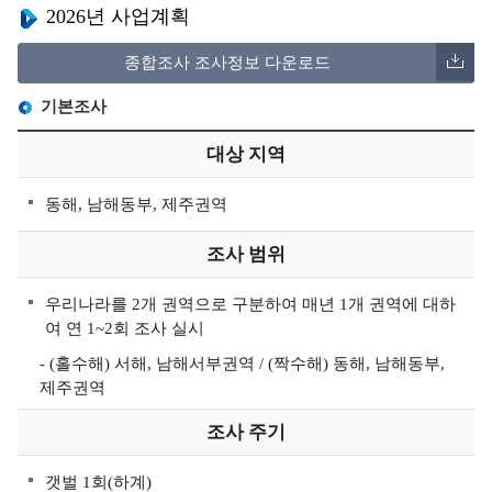
보
역
2026년 사업계획
가
증
지
수
환
기
종합조사 조사정보 다운로드
수
질
경
관
자
관
기본조사
현
동
리
황
대상 지역
측
해
정
역
동해, 남해동부, 제주권역
망
시
정
계
조사 범위
보
열
해
우리나라를 2개 권역으로 구분하여 매년 1개 권역에 대하
여 연 1~2회 조사 실시
양
방
- (홀수해) 서해, 남해서부권역 / (짝수해) 동해, 남해동부,
사
제주권역
성
조사 주기
물
질
갯벌 1회(하계)