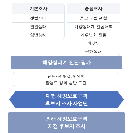
해
해
해
한
해양생태&해양보호
기본조사
중점조사
양
양
양
국
갯벌생태
중요 갯벌 관찰
해양생물, 해양생태,
생
생
보
의
연안생태
해양생태계 관심해역
해양보호구역
물
태
호
갯
암반생태
기후변화 관찰
정보를 제공합니다.
구
벌
바닷새
해
국
역
세
근해생태
양
가
계
보
해
해
해양생태계 진단·평가
자
호
양
양
연
생
생
보
진단·평가 결과 정책
유
물
태
활용도 강화 방안 도출
호
산
계
구
유
대형 해양보호구역
종
역
해
후보지 조사 사업단
합
이
해
조
란
양
외해 해양보호구역
사
생
해
지정 후보지 조사
물
해
양