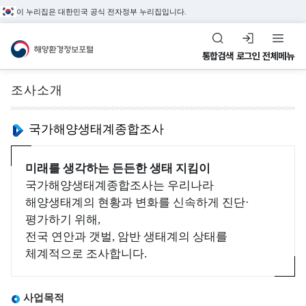
이 누리집은 대한민국 공식 전자정부 누리집입니다.
해양환경정보포털
통합검색
로그인
전체메뉴
조사소개
전체메뉴
국가해양생태계종합조사
해
수
환
정
해양관측&정도관리
미래를 생각하는 든든한 생태 지킴이
양
질
경
도
국가해양생태계종합조사는 우리나라
해양환경 관측정보,
환
평
관
관
해양생태계의 현황과 변화를 신속하게 진단·
환경관리해역, 정도관리
경
가
리
리
평가하기 위해,
정보를 제공합니다.
관
지
해
전국 연안과 갯벌, 암반 생태계의 상태를
정
측
수
역
체계적으로 조사합니다.
도
&
(
관
환
조
W
사업목적
리
경