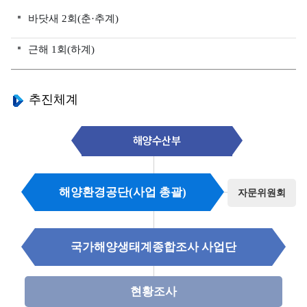
양
바닷새 2회(춘·추계)
환
경
근해 1회(하계)
정
보
추진체계
서
해
안
해양수산부
연
안
환
해양환경공단(사업 총괄)
자문위원회
경
측
정
국가해양생태계종합조사 사업단
망
현황조사