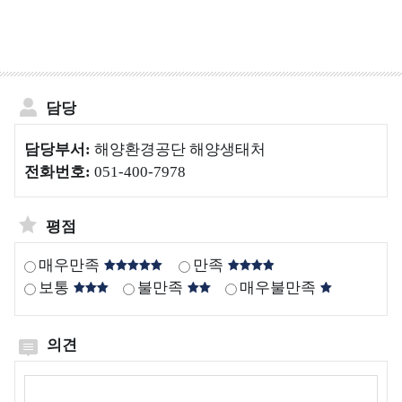
양
보
해
생
호
양
태
구
생
계
역
태
현
담당
계
갯
황
교
벌
담당부서:
해양환경공단 해양생태처
란
생
해
전화번호:
051-400-7978
생
태
양
물
계
보
호
평점
괭
국
구
생
내
매우만족
만족
역
이
∙
보통
불만족
매우불만족
관
모
외
리
자
생
반
태
의견
정
의견작성
보