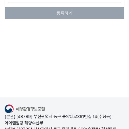
해
등록하기
양
생
물
3
D
콘
텐
츠
해
오
국
폐
해양폐기물
해양환경정보포털
양
염
가
기
(본관) [48789] 부산광역시 동구 중앙대로361번길 14(수정동)
해양폐기물 사업정보,
폐
퇴
해
물
아이엠빌딩 해양수산부
국가해안쓰레기 조사정보,
기
적
안
해