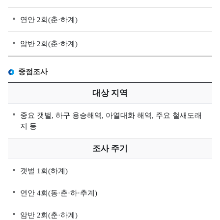
조
사
연안 2회(춘·하계)
정
보
암반 2회(춘·하계)
해
양
중점조사
대
기
대상 지역
질
중요 갯벌, 하구 용승해역, 아열대화 해역, 주요 철새도래
측
지 등
정
정
조사 주기
보
유
갯벌 1회(하계)
관
연안 4회(동·춘·하·추계)
기
관
암반 2회(춘·하계)
해