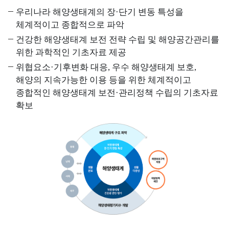
사
Q
소
관
우리나라 해양생태계의 장·단기 변동 특성을
I
개
리
체계적이고 종합적으로 파악
해
)
해
교
수
건강한 해양생태계 보전 전략 수립 및 해양공간관리를
역
육
욕
위한 과학적인 기초자료 제공
해
소
장
양
위협요소·기후변화 대응, 우수 해양생태계 보호,
고
개
환
환
해양의 지속가능한 이용 등을 위한 체계적이고
객
경
환
경
종합적인 해양생태계 보전·관리정책 수립의 기초자료
의
정
경
기
확보
소
보
보
준
리
전
소
해
공
해
개
양
지
역
환
연
및
경
특
도
일
측
별
별
정
정
관
수
관
망
리
질
리
정
해
평
인