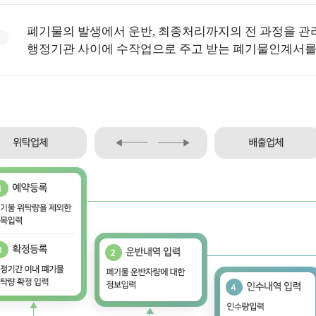
경측정망
폐기물의 발생에서 운반, 최종처리까지의 전 과정을 관리
행정기관 사이에 수작업으로 주고 받는 폐기물인계서를
해양생태
해양보호
국가해양생태계종합조사
해양보호구역
해양생태계
해양보호구역
생물
갯벌생태계
해양보호구역 
국내∙외 생태정보
D 콘텐츠
수거˙조사
오염퇴적물 정화
국가해안