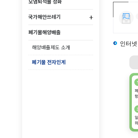
오염퇴적물 정화
서해안 연안환
국가해안쓰레기
폐기물해양배출
해양생물
해양생태&해양보호
인터넷
해양배출제도 소개
해양보호생물
해양생물, 해양생태,
폐기물 전자인계
해양보호구역
유해해양생물
정보를 제공합니다.
해양생태계교란
괭생이모자반
해양생물 3
해양폐기물 
해양폐기물