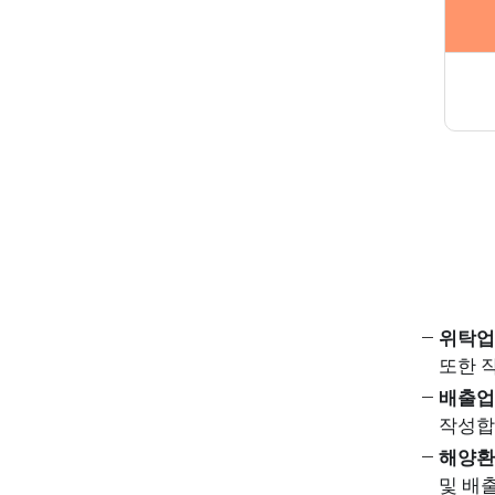
해양환경 
해양환경 정보지도
다양한 해양환경 정보 및
위치정보를 제공합니다.
위탁업
또한 
배출업
작성합
자료실
정보공간
해양환
및 배
문서자료
해양환경과 관련된 자료실,