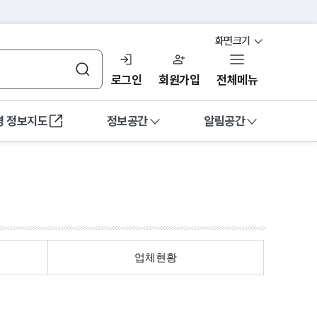
화면크기
검색
로그인
회원가입
전체메뉴
경 정보지도
정보공간
알림공간
열림
해역
정도관리
소개
정도관리 소개
교육
고객의 소리
업체현황
시계열
공지 및 일정관리
인증기관 현황