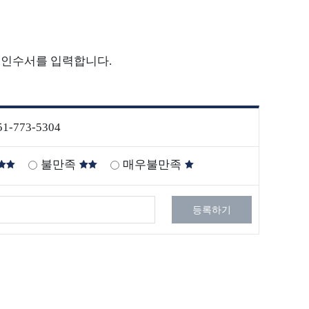
 인수서를 입력합니다.
질문
51-773-5304
양생물
해양생물콘텐츠공모전
불만족
매우불만족
해양생물콘텐츠공모전
등록하기
해양생물콘텐츠공모전 접수
접수확인
1차 심사 결과 발표
공모전 역대 수상작
공모전FAQ