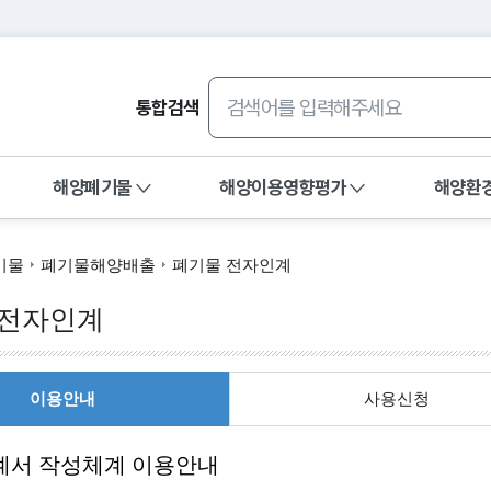
통합검색
해양폐기물
해양이용영향평가
해양환
새 창 
관측&조사
수질평가지수(WQI)
환경관리
기물
폐기물해양배출
폐기물 전자인계
정보
해양환경기준소개
환경관리해역 
 전자인계
 정보
연도별수질평가지수
환경보전해역
 정보
특별관리해역
이용안내
사용신청
조사정보
환경관리해역 
정정보
계서 작성체계 이용안내
환경정보