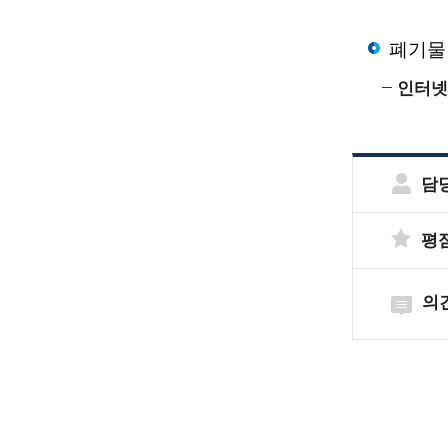
간행물, 법령정보,
동영상자료
용어정보 등을 제공합니다
폐기물
독도 바다사자 
인터넷
국가해양환
담
공지사항
알림공간
평
공지사항, 해양환경뉴스,
의
이달의 해양생물,
공모전, 정책제안 등
알림정보를 제공합니다.