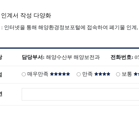
 인계서 작성 다양화
잔존뼈 3D 형상
: 인터넷을 통해 해양환경정보포털에 접속하여 폐기물 인계,
경교육센터
용어사전
자주묻는
당
담당부서:
해양수산부 해양보전과
전화번호:
0
해양환경뉴스
이달의 해
매우만족
만족
보통
점
의견작성
견