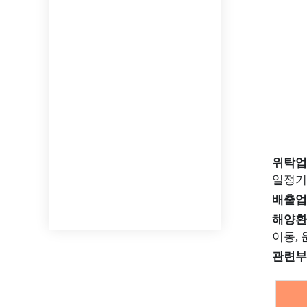
해양폐기물 바
해양폐기물 사업정보,
국가해안쓰레기 조사정보,
해양폐기물 관
폐기물 해양배출
해양폐기물 사
정보를 제공합니다.
해양폐기물 교
해양폐기물 관
위탁업
일정기
해양이용영
해양이용영향평가
배출업
해양이용영향평가 소개,
해양환
사업정보, 평가대행자
이동,
정보를 제공합니다.
관련부