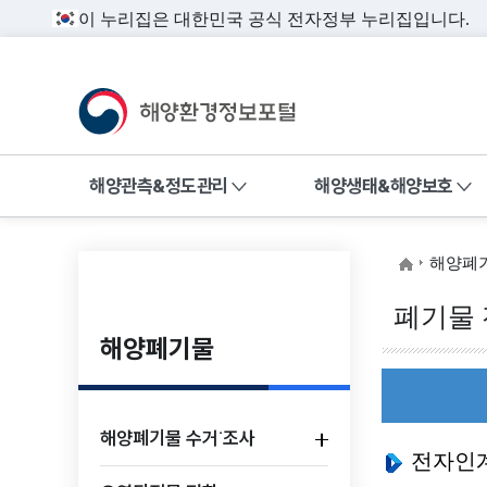
이 누리집은 대한민국 공식 전자정부 누리집입니다.
해양환경정보포털
전체메뉴
해양관측&정도관리
해양생태&해양보호
해양환경 
해양관측&정도관리
해양폐
해수욕장 환경
해양환경 관측정보,
폐기물
환경관리해역, 정도관리
해양폐기물
해양환경측정망
정보를 제공합니다.
수질자동측정망
해양방사성물질
해양폐기물 수거˙조사
해양대기질 측
전자인
유관기관 해양