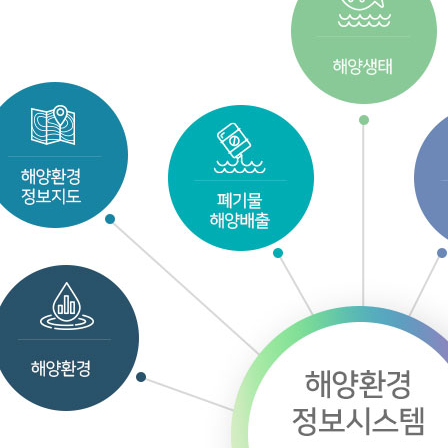
로알기
해안쓰레기 모
리센터
해안쓰레기 모
업정보
육자료
리위원회
향평가 소개
사업조회
평가대행자