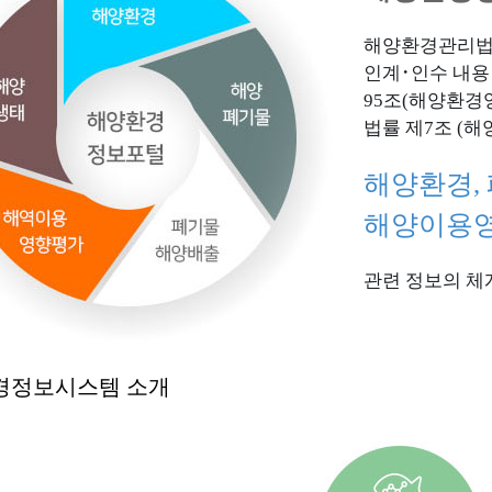
경측정망
해양환경관리법 
인계･인수 내용
95조(해양환경
법률 제7조 (
해양생태
해양보호
해양환경,
국가해양생태계종합조사
해양보호구역
해양이용영
해양생태계
해양보호구역
생물
갯벌생태계
해양보호구역 
관련 정보의 체
국내∙외 생태정보
D 콘텐츠
경정보시스템 소개
수거˙조사
오염퇴적물 정화
국가해안