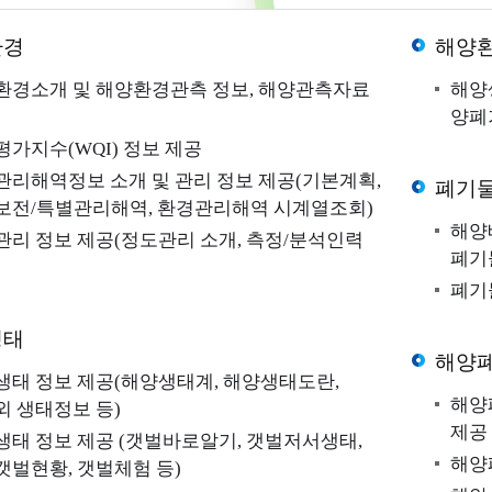
환경
해양
환경소개 및 해양환경관측 정보, 해양관측자료
해양
양폐
정보지도
가지수(WQI) 정보 제공
관리해역정보 소개 및 관리 정보 제공(기본계획,
폐기
보전/특별관리해역, 환경관리해역 시계열조회)
해양
관리 정보 제공(정도관리 소개, 측정/분석인력
폐기
폐기
생태
해양
생태 정보 제공(해양생태계, 해양생태도란,
해양
외 생태정보 등)
제공
간행물
법령정보
생태 정보 제공 (갯벌바로알기, 갯벌저서생태,
해양
갯벌현황, 갯벌체험 등)