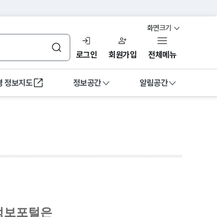
화면크기
검색
로그인
회원가입
전체메뉴
경 정보지도
정보공간
알림공간
열림
해역
정도관리
소개
정도관리 소개
교육
고객의 소리
시계열
공지 및 일정관리
인증기관 현황
정보포털은