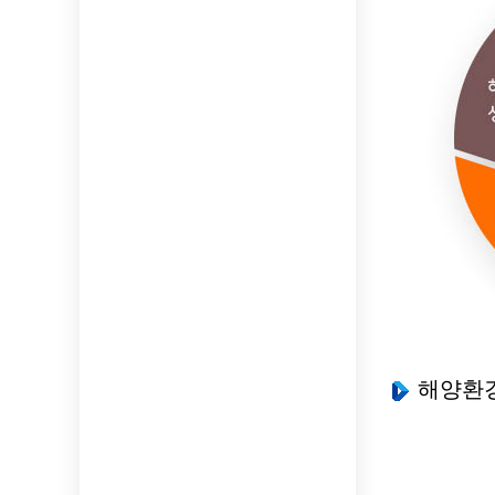
서해안 연안환
해양생물
해양생태&해양보호
해양보호생물
해양생물, 해양생태,
해양보호구역
유해해양생물
정보를 제공합니다.
해양생태계교란
괭생이모자반
해양생물 3
해양환
해양폐기물 
해양폐기물