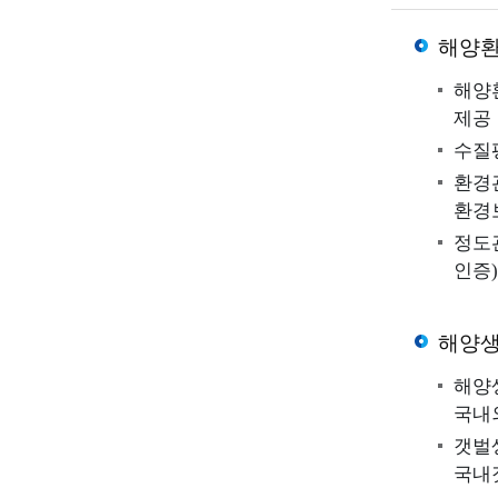
해양
해양
제공
해양환경 
해양환경 정보지도
수질평
다양한 해양환경 정보 및
환경
위치정보를 제공합니다.
환경
정도
인증)
해양
해양
국내
자료실
정보공간
갯벌
국내
문서자료
해양환경과 관련된 자료실,