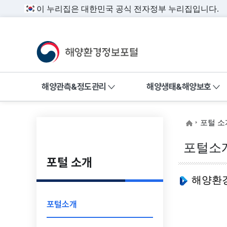
이 누리집은 대한민국 공식 전자정부 누리집입니다.
해양환경정보포털
전체메뉴
해양관측&정도관리
해양생태&해양보호
해양환경 
해양관측&정도관리
포털 소
해수욕장 환경
해양환경 관측정보,
포털소
환경관리해역, 정도관리
포털 소개
해양환경측정망
정보를 제공합니다.
수질자동측정망
해양환
해양방사성물질
포털소개
해양대기질 측
유관기관 해양