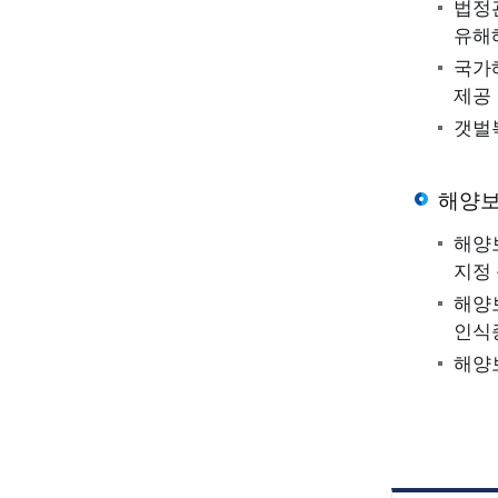
법정
간행물, 법령정보,
동영상자료
유해
용어정보 등을 제공합니다
독도 바다사자 
국가
제공
국가해양환
갯벌
해양
해양
공지사항
알림공간
지정 
해양
공지사항, 해양환경뉴스,
인식증
이달의 해양생물,
해양
공모전, 정책제안 등
알림정보를 제공합니다.