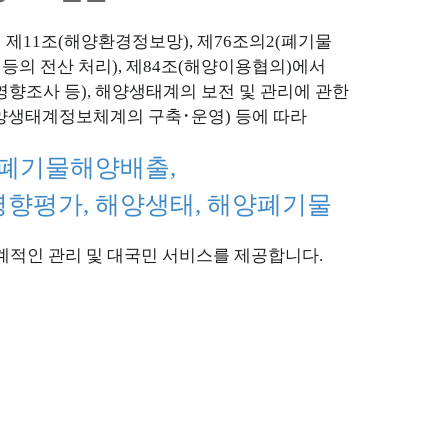
제11조(해양환경정보망), 제76조의2(폐기물
 등의 전산 처리), 제84조(해양이용협의)에서
영향조사 등), 해양생태계의 보전 및 관리에 관한
해양생태계정보체계의 구축･운영) 등에 따라
구역
한국의 갯벌
세계자연유산
 폐기물해양배출,
이란
향평가, 해양생태, 해양폐기물
현황
관리
계적인 관리 및 대국민 서비스를 제공합니다.
쓰레기
폐기물해양배출