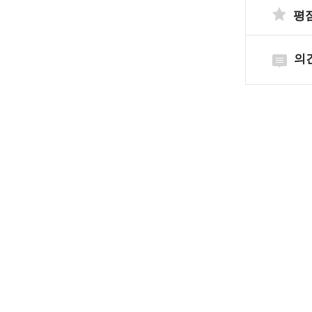
평
의
포털소개
포털 소개
해양환경정보포털
홈페이지를
소개합니다.