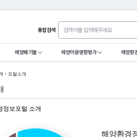
통합검색
해양폐기물
해양이용영향평가
해양환
새 창 
관측&조사
수질평가지수(WQI)
환경관리
개
포털소개
정보
해양환경기준소개
환경관리해역 
개
 정보
연도별수질평가지수
환경보전해역
 정보
특별관리해역
경정보포털 소개
조사정보
환경관리해역 
정정보
해양환경
환경정보