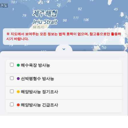
※ 지도에서 보여주는 모든 정보는 법적 효력이 없으며, 참고용으로만 활용하
시기 바랍니다.
검
레
색/
해수욕장 방사능
이
레
어
선박평형수 방사능
이
목
어
록
해양방사능 정기조사
목
탭
해양방사능 긴급조사
록
탭